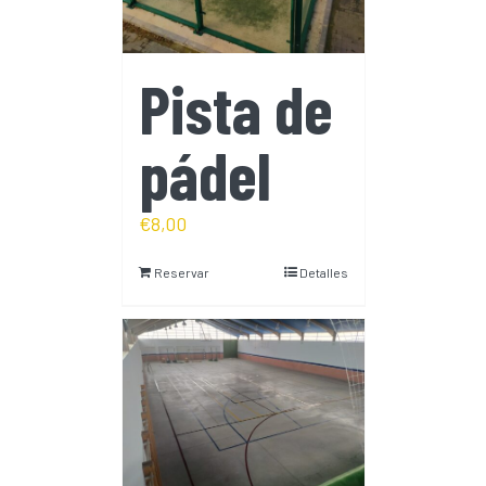
Pista de
pádel
€
8,00
Reservar
Detalles