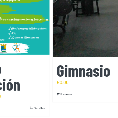
o
Gimnasio
ción
€
0,00
Reservar
0
Detalles