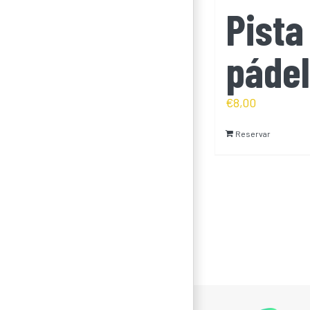
Pista
pádel
€
8,00
Reservar