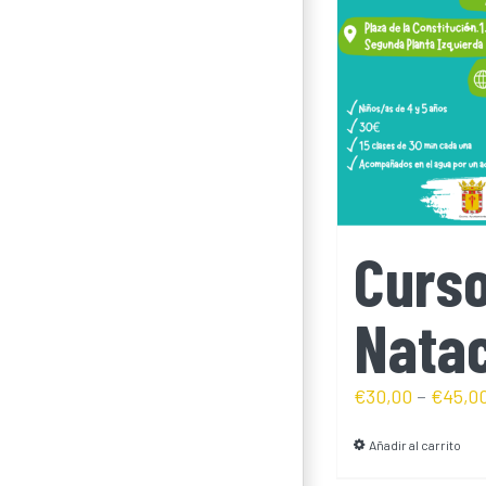
Curs
Nata
€
30,00
–
€
45,0
Añadir al carrito