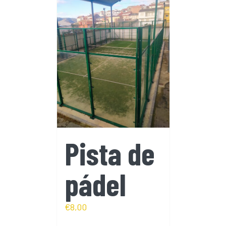
Pista de
pádel
€
8,00