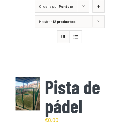
Ordena por
Puntuar
Mostrar
12 productos
Pista de
pádel
€
8,00