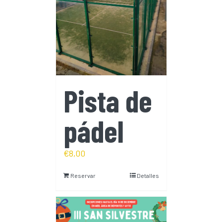
Pista de
pádel
€
8,00
Reservar
Detalles