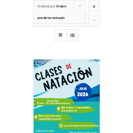
Ordena por
Orden
predeterminado
Mostrar
12 productos