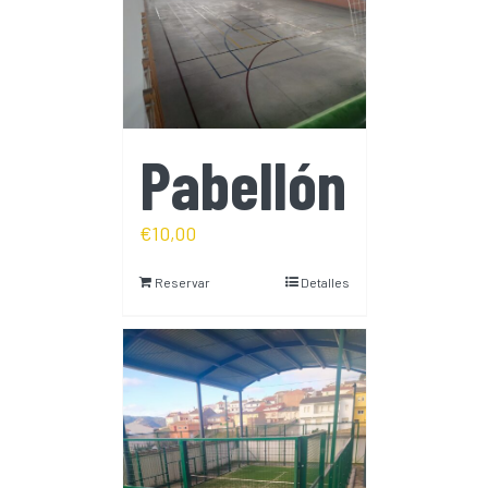
Pabellón
€
10,00
Reservar
Detalles