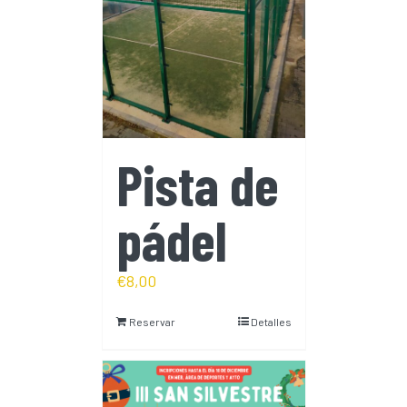
Pista de
pádel
€
8,00
Reservar
Detalles