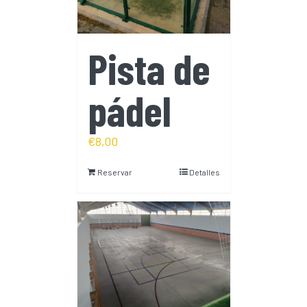
Pista de
pádel
€
8,00
Reservar
Detalles