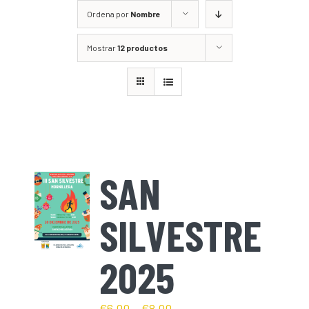
Ordena por
Nombre
Mostrar
12 productos
SAN
SILVESTRE
2025
€
6,00
–
€
8,00