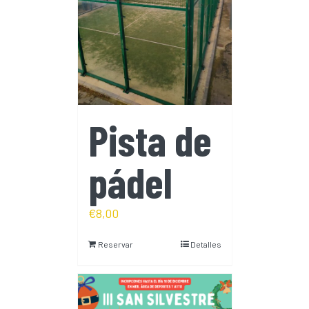
Pista de
pádel
€
8,00
Reservar
Detalles