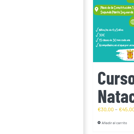
Curs
Nata
€
30,00
–
€
45,0
Añadir al carrito