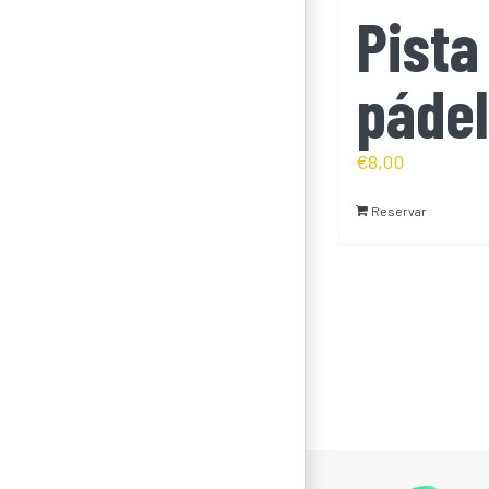
Pista
pádel
€
8,00
Reservar