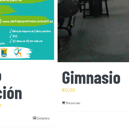
o
Gimnasio
ción
€
0,00
Reservar
0
Detalles