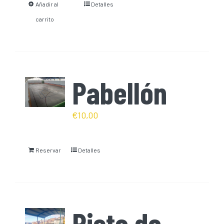
Añadir al
Detalles
carrito
Pabellón
€
10,00
Reservar
Detalles
Pista de