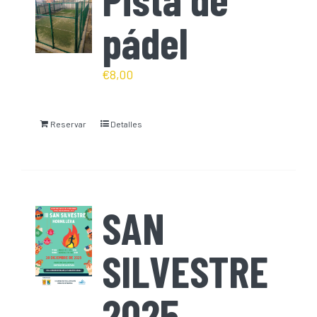
pádel
€
8,00
Reservar
Detalles
SAN
SILVESTRE
2025