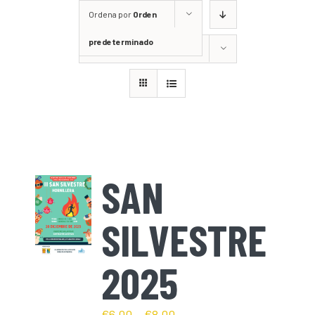
Ordena por
Orden
predeterminado
Mostrar
36 productos
SAN
SILVESTRE
2025
€
6,00
–
€
8,00